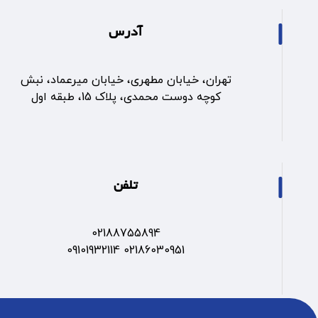
آدرس
تهران، خیابان مطهری، خیابان میرعماد، نبش
کوچه دوست محمدی، پلاک 15، طبقه اول
تلفن
02188755894
02186030951 09101932114