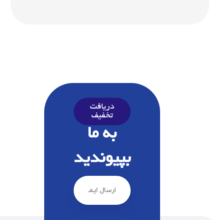
دریافت
تخفیف
به ما
بپیوندید