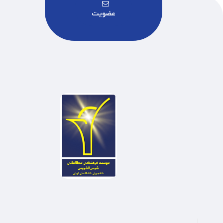
عضویت