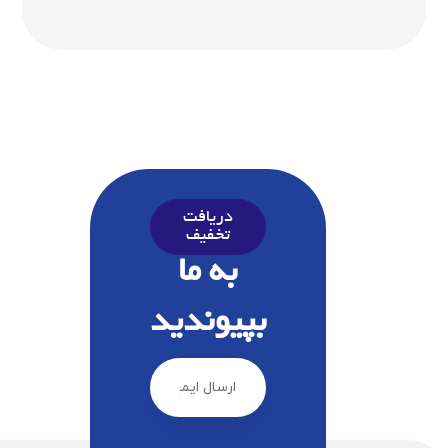
دریافت
تخفیف
به ما
بپیوندید