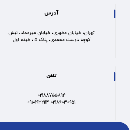
آدرس
تهران، خیابان مطهری، خیابان میرعماد، نبش
کوچه دوست محمدی، پلاک 15، طبقه اول
تلفن
02188755894
02186030951 09101932114