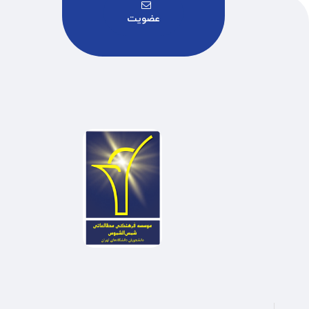
عضویت