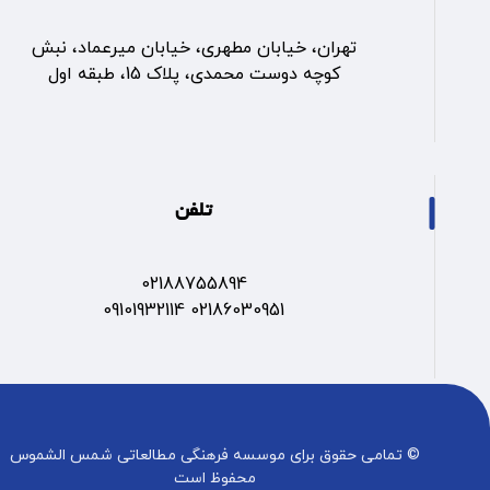
تهران، خیابان مطهری، خیابان میرعماد، نبش
کوچه دوست محمدی، پلاک 15، طبقه اول
تلفن
02188755894
02186030951 09101932114
© تمامی حقوق برای موسسه فرهنگی مطالعاتی شمس الشموس
محفوظ است