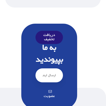
دریافت
تخفیف
به ما
بپیوندید
عضویت