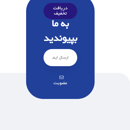
دریافت
تخفیف
به ما
بپیوندید
عضویت