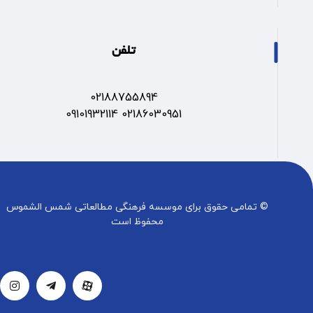
تلفن
02188755894
02186030951 09101932114
© تمامی حقوق برای موسسه فرهنگی مطالعاتی شمس الشموس
محفوظ است