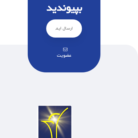
بپیوندید
عضویت