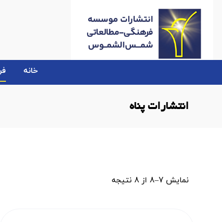
خانه
فر
انتشارات پناه
نمایش 7–8 از 8 نتیجه