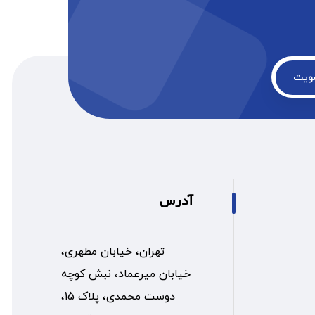
ویت
آدرس
تهران، خیابان مطهری،
خیابان میرعماد، نبش کوچه
دوست محمدی، پلاک 15،