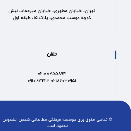
تهران، خیابان مطهری، خیابان میرعماد، نبش
کوچه دوست محمدی، پلاک 15، طبقه اول
تلفن
02188755894
02186030951 09101932114
© تمامی حقوق برای موسسه فرهنگی مطالعاتی شمس الشموس
محفوظ است