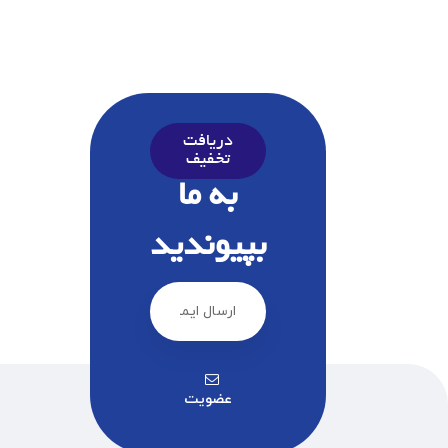
دریافت
تخفیف
به ما
بپیوندید
عضویت